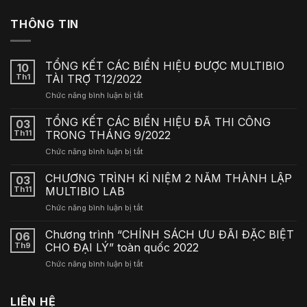
THÔNG TIN
TỔNG KẾT CÁC BIỂN HIỆU ĐƯỢC MULTIBIO
10
Th1
TÀI TRỢ T12/2022
ở
Chức năng bình luận bị tắt
TỔNG
KẾT
TỔNG KẾT CÁC BIỂN HIỆU ĐÃ THI CÔNG
03
CÁC
Th11
TRONG THÁNG 9/2022
BIỂN
ở
Chức năng bình luận bị tắt
HIỆU
TỔNG
ĐƯỢC
KẾT
CHƯƠNG TRÌNH KỈ NIỆM 2 NĂM THÀNH LẬP
MULTIBIO
03
CÁC
TÀI
Th11
MULTIBIO LAB
BIỂN
TRỢ
ở
Chức năng bình luận bị tắt
HIỆU
T12/2022
CHƯƠNG
ĐÃ
TRÌNH
Chương trình “CHÍNH SÁCH ƯU ĐÃI ĐẶC BIỆT
THI
06
KỈ
CÔNG
Th9
CHO ĐẠI LÝ” toàn quốc 2022
NIỆM
TRONG
ở
Chức năng bình luận bị tắt
2
THÁNG
Chương
NĂM
9/2022
trình
THÀNH
“CHÍNH
LIÊN HỆ
LẬP