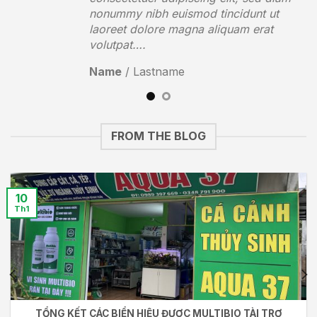
t
nonummy nibh euismod tincidunt ut
laoreet dolore magna aliquam erat
volutpat….
Name
/
Lastname
FROM THE BLOG
10
Th1
TỔNG KẾT CÁC BIỂN HIỆU ĐƯỢC MULTIBIO TÀI TRỢ