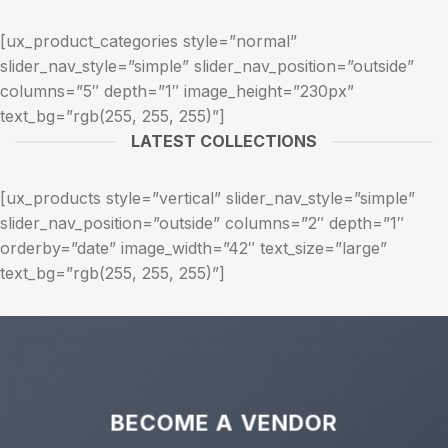
[ux_product_categories style=”normal”
slider_nav_style=”simple” slider_nav_position=”outside”
columns=”5″ depth=”1″ image_height=”230px”
text_bg=”rgb(255, 255, 255)”]
LATEST COLLECTIONS
[ux_products style=”vertical” slider_nav_style=”simple”
slider_nav_position=”outside” columns=”2″ depth=”1″
orderby=”date” image_width=”42″ text_size=”large”
text_bg=”rgb(255, 255, 255)”]
BECOME A VENDOR